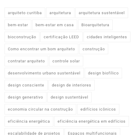
arquiteto curitiba
arquitetura
arquitetura sustentável
bem-estar
bem-estar em casa
Bioarquitetura
bioconstrução
certificação LEED
cidades inteligentes
Como encontrar um bom arquiteto
construção
contratar arquiteto
controle solar
desenvolvimento urbano sustentável
design biofílico
design consciente
design de interiores
design generativo
design sustentável
economia circular na construção
edifícios icônicos
eficiência energética
eficiência energética em edifícios
escalabilidade de projetos
Espaços multifuncionais