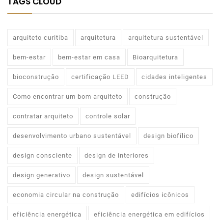
TAGS CLOUD
arquiteto curitiba
arquitetura
arquitetura sustentável
bem-estar
bem-estar em casa
Bioarquitetura
bioconstrução
certificação LEED
cidades inteligentes
Como encontrar um bom arquiteto
construção
contratar arquiteto
controle solar
desenvolvimento urbano sustentável
design biofílico
design consciente
design de interiores
design generativo
design sustentável
economia circular na construção
edifícios icônicos
eficiência energética
eficiência energética em edifícios