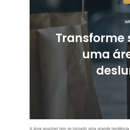
AR
Transforme 
uma ár
desl
A área gourmet tem se tornado uma grande tendência