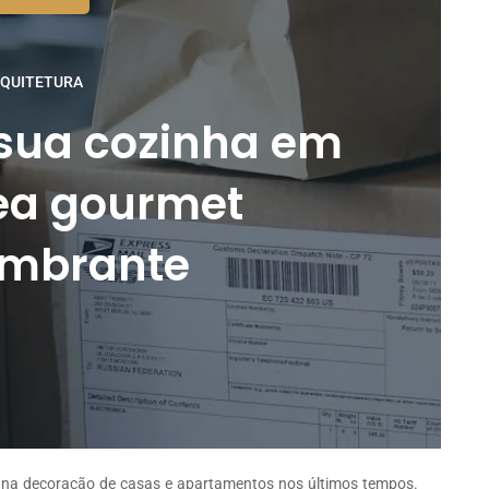
QUITETURA
sua cozinha em
ea gourmet
umbrante
 na decoração de casas e apartamentos nos últimos tempos.