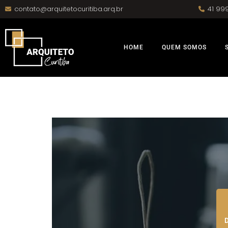
contato@arquitetocuritiba.arq.br
41 99
HOME
QUEM SOMOS