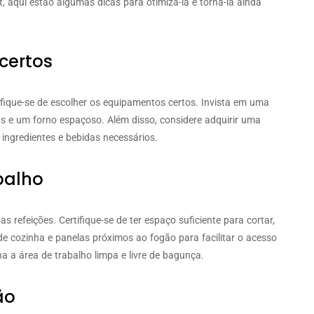
 aqui estão algumas dicas para otimizá-la e torná-la ainda
certos
tifique-se de escolher os equipamentos certos. Invista em uma
s e um forno espaçoso. Além disso, considere adquirir uma
 ingredientes e bebidas necessários.
balho
 refeições. Certifique-se de ter espaço suficiente para cortar,
de cozinha e panelas próximos ao fogão para facilitar o acesso
 a área de trabalho limpa e livre de bagunça.
ão