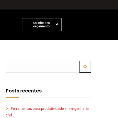
Solicite seu
orçamento
Posts recentes
Ferramentas para produtividade em engenharia
civil