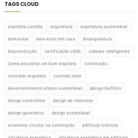
TAGS CLOUD
arquiteto curitiba
arquitetura
arquitetura sustentável
bem-estar
bem-estar em casa
Bioarquitetura
bioconstrução
certificação LEED
cidades inteligentes
Como encontrar um bom arquiteto
construção
contratar arquiteto
controle solar
desenvolvimento urbano sustentável
design biofílico
design consciente
design de interiores
design generativo
design sustentável
economia circular na construção
edifícios icônicos
eficiência energética
eficiência energética em edifícios