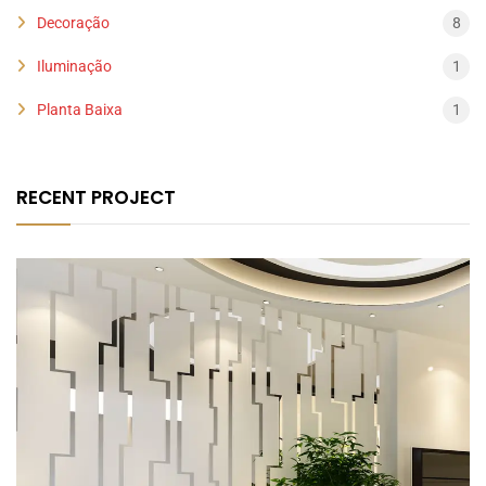
Decoração
8
Iluminação
1
Planta Baixa
1
RECENT PROJECT