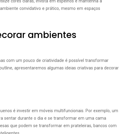
utilize cores claras, invista em espelhos e mantenha a
m ambiente convidativo e prático, mesmo em espaços
decorar ambientes
as com um pouco de criatividade é possível transformar
outline, apresentaremos algumas ideias criativas para decorar
enos é investir em móveis multifuncionais. Por exemplo, um
ra sentar durante o dia e se transformar em uma cama
mesas que podem se transformar em prateleiras, bancos com
eligentes.