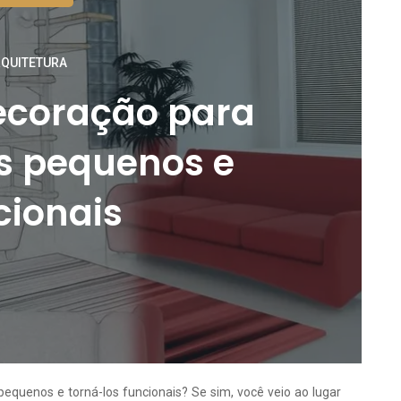
QUITETURA
ecoração para
s pequenos e
cionais
equenos e torná-los funcionais? Se sim, você veio ao lugar