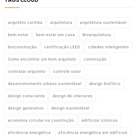
TAGS CLOUD
arquiteto curitiba
arquitetura
arquitetura sustentável
bem-estar
bem-estar em casa
Bioarquitetura
bioconstrução
certificação LEED
cidades inteligentes
Como encontrar um bom arquiteto
construção
contratar arquiteto
controle solar
desenvolvimento urbano sustentável
design biofílico
design consciente
design de interiores
design generativo
design sustentável
economia circular na construção
edifícios icônicos
eficiência energética
eficiência energética em edifícios