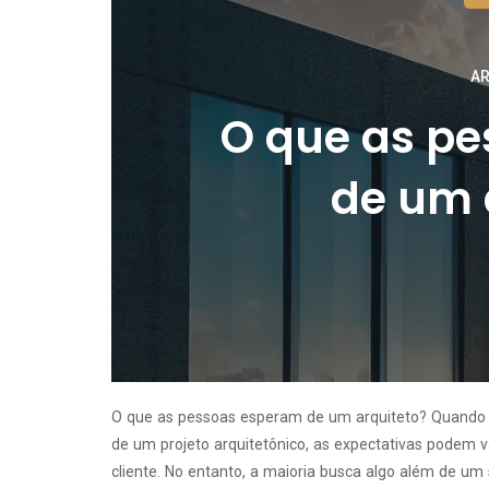
AR
O que as p
de um 
O que as pessoas esperam de um arquiteto? Quando s
de um projeto arquitetônico, as expectativas podem 
cliente. No entanto, a maioria busca algo além de u