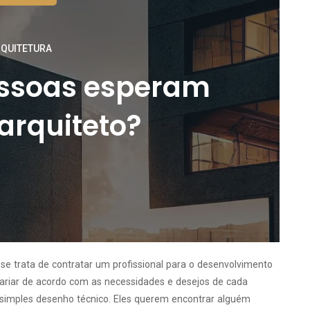
QUITETURA
essoas esperam
arquiteto?
e trata de contratar um profissional para o desenvolvimento
variar de acordo com as necessidades e desejos de cada
m simples desenho técnico. Eles querem encontrar alguém