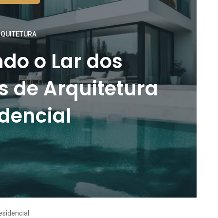
QUITETURA
do o Lar dos
s de Arquitetura
dencial
esidencial