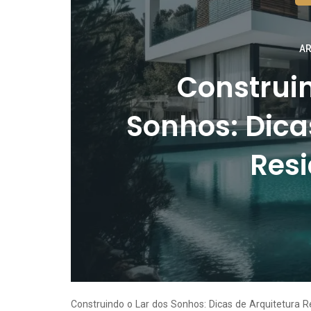
AR
Construin
Sonhos: Dica
Resi
Construindo o Lar dos Sonhos: Dicas de Arquitetura R