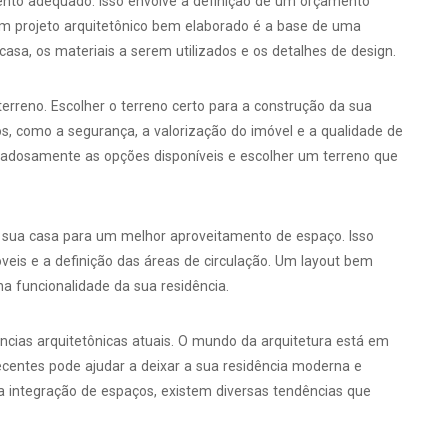
nto adequado. Isso envolve a definição de um orçamento
 Um projeto arquitetônico bem elaborado é a base de uma
casa, os materiais a serem utilizados e os detalhes de design.
terreno. Escolher o terreno certo para a construção da sua
tos, como a segurança, a valorização do imóvel e a qualidade de
uidadosamente as opções disponíveis e escolher um terreno que
a sua casa para um melhor aproveitamento de espaço. Isso
veis e a definição das áreas de circulação. Um layout bem
na funcionalidade da sua residência.
ências arquitetônicas atuais. O mundo da arquitetura está em
ecentes pode ajudar a deixar a sua residência moderna e
 a integração de espaços, existem diversas tendências que