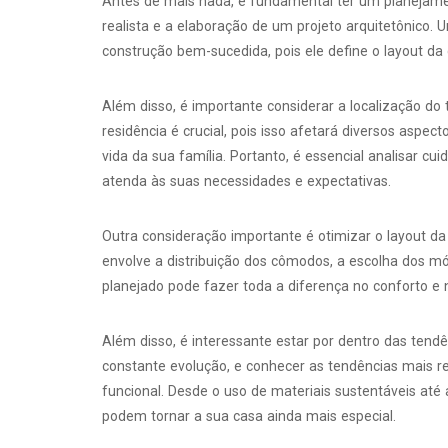
Antes de mais nada, é fundamental ter um planejame
realista e a elaboração de um projeto arquitetônico.
construção bem-sucedida, pois ele define o layout da 
Além disso, é importante considerar a localização do 
residência é crucial, pois isso afetará diversos aspec
vida da sua família. Portanto, é essencial analisar c
atenda às suas necessidades e expectativas.
Outra consideração importante é otimizar o layout d
envolve a distribuição dos cômodos, a escolha dos mó
planejado pode fazer toda a diferença no conforto e 
Além disso, é interessante estar por dentro das tend
constante evolução, e conhecer as tendências mais r
funcional. Desde o uso de materiais sustentáveis até
podem tornar a sua casa ainda mais especial.