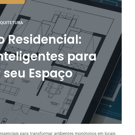
QUITETURA
 Residencial:
nteligentes para
r seu Espaço
o essenciais para transformar ambientes monótonos em locais