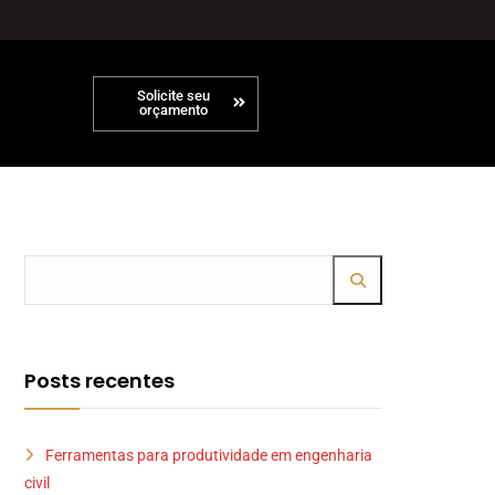
Solicite seu
orçamento
Posts recentes
Ferramentas para produtividade em engenharia
civil