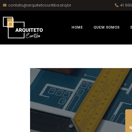
contato@arquitetocuritiba.arq.br
41 99
HOME
QUEM SOMOS