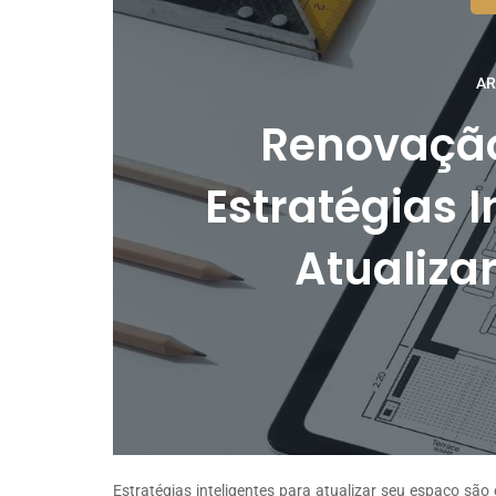
AR
Renovação
Estratégias I
Atualiza
Estratégias inteligentes para atualizar seu espaço sã