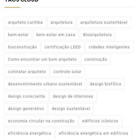
arquiteto curitiba
arquitetura
arquitetura sustentável
bem-estar
bem-estar em casa
Bioarquitetura
bioconstrução
certificação LEED
cidades inteligentes
Como encontrar um bom arquiteto
construção
contratar arquiteto
controle solar
desenvolvimento urbano sustentável
design biofílico
design consciente
design de interiores
design generativo
design sustentável
economia circular na construção
edifícios icônicos
eficiência energética
eficiência energética em edifícios