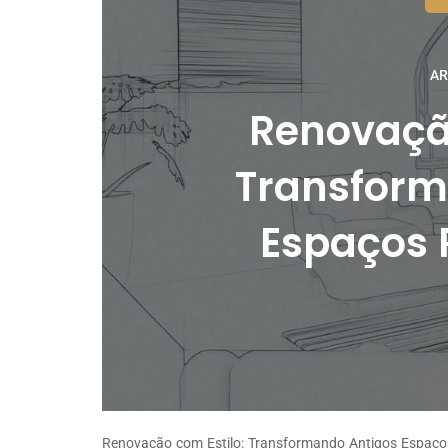
AR
Renovação
Transform
Espaços 
Renovação com Estilo: Transformando Antigos Espaços