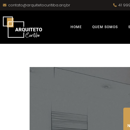
contato@arquitetocuritiba.arq.br
41 99
HOME
QUEM SOMOS