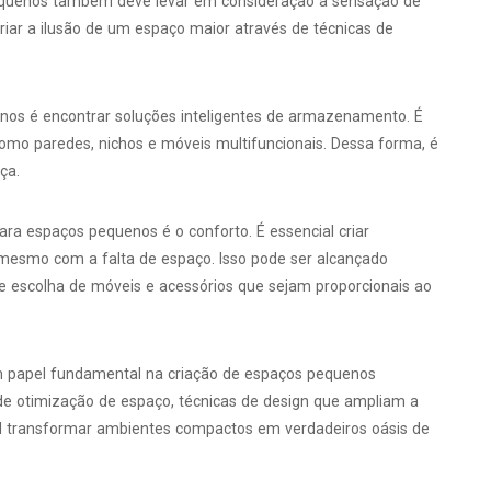
 pequenos também deve levar em consideração a sensação de
iar a ilusão de um espaço maior através de técnicas de
enos é encontrar soluções inteligentes de armazenamento. É
como paredes, nichos e móveis multifuncionais. Dessa forma, é
ça.
ara espaços pequenos é o conforto. É essencial criar
mesmo com a falta de espaço. Isso pode ser alcançado
 e escolha de móveis e acessórios que sejam proporcionais ao
m papel fundamental na criação de espaços pequenos
 de otimização de espaço, técnicas de design que ampliam a
el transformar ambientes compactos em verdadeiros oásis de