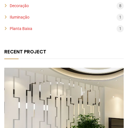
Decoração
8
Iluminação
1
Planta Baixa
1
RECENT PROJECT