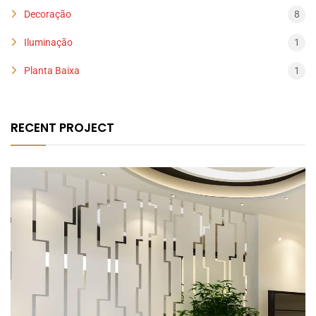
Decoração
8
Iluminação
1
Planta Baixa
1
RECENT PROJECT