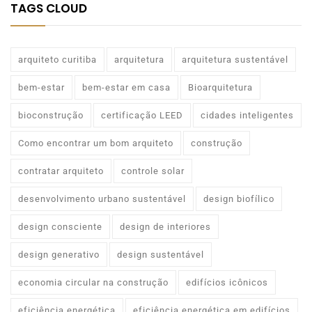
TAGS CLOUD
arquiteto curitiba
arquitetura
arquitetura sustentável
bem-estar
bem-estar em casa
Bioarquitetura
bioconstrução
certificação LEED
cidades inteligentes
Como encontrar um bom arquiteto
construção
contratar arquiteto
controle solar
desenvolvimento urbano sustentável
design biofílico
design consciente
design de interiores
design generativo
design sustentável
economia circular na construção
edifícios icônicos
eficiência energética
eficiência energética em edifícios