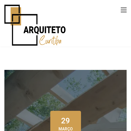
29
MARÇO