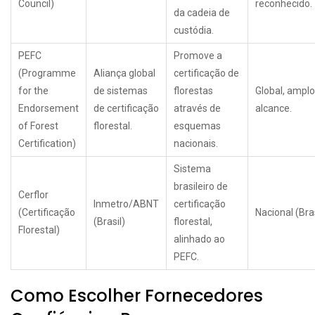
Council)
reconhecido.
da cadeia de
custódia.
PEFC
Promove a
(Programme
Aliança global
certificação de
for the
de sistemas
florestas
Global, amplo
Endorsement
de certificação
através de
alcance.
of Forest
florestal.
esquemas
Certification)
nacionais.
Sistema
brasileiro de
Cerflor
Inmetro/ABNT
certificação
(Certificação
Nacional (Bras
(Brasil)
florestal,
Florestal)
alinhado ao
PEFC.
Como Escolher Fornecedores