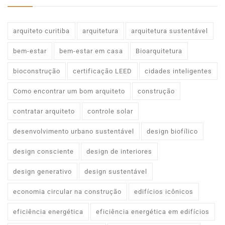
arquiteto curitiba
arquitetura
arquitetura sustentável
bem-estar
bem-estar em casa
Bioarquitetura
bioconstrução
certificação LEED
cidades inteligentes
Como encontrar um bom arquiteto
construção
contratar arquiteto
controle solar
desenvolvimento urbano sustentável
design biofílico
design consciente
design de interiores
design generativo
design sustentável
economia circular na construção
edifícios icônicos
eficiência energética
eficiência energética em edifícios