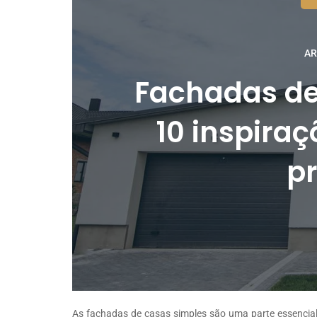
AR
Fachadas de
10 inspiraç
pr
As fachadas de casas simples são uma parte essencial 