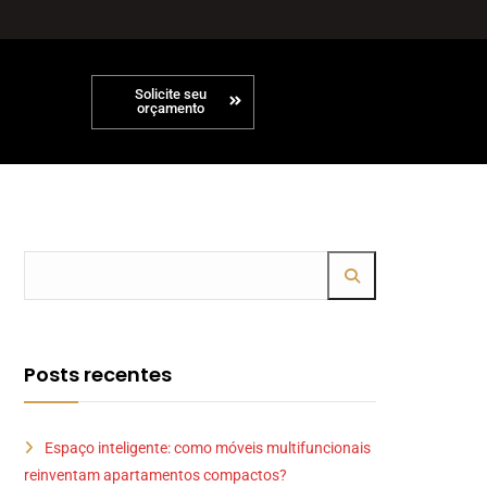
Solicite seu
orçamento
Posts recentes
Espaço inteligente: como móveis multifuncionais
reinventam apartamentos compactos?