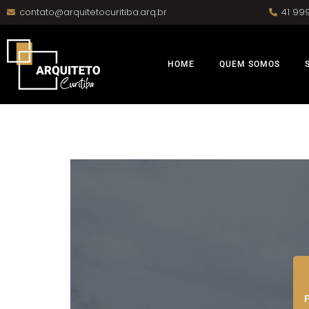
contato@arquitetocuritiba.arq.br
41 99
HOME
QUEM SOMOS