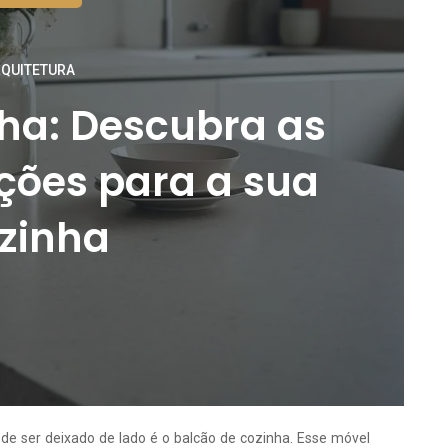
QUITETURA
ha: Descubra as
ções para a sua
zinha
e ser deixado de lado é o balcão de cozinha. Esse móvel