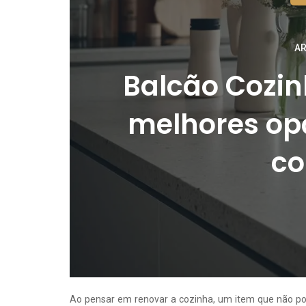
AR
Balcão Cozin
melhores op
co
Ao pensar em renovar a cozinha, um item que não pod