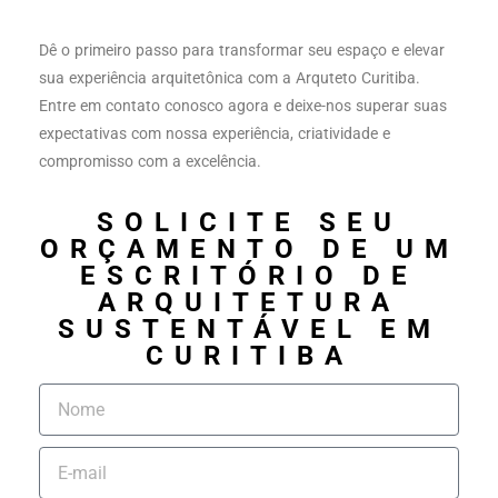
Dê o primeiro passo para transformar seu espaço e elevar
sua experiência arquitetônica com a Arquteto Curitiba.
Entre em contato conosco agora e deixe-nos superar suas
expectativas com nossa experiência, criatividade e
compromisso com a excelência.
SOLICITE SEU
ORÇAMENTO DE UM
ESCRITÓRIO DE
ARQUITETURA
SUSTENTÁVEL EM
CURITIBA