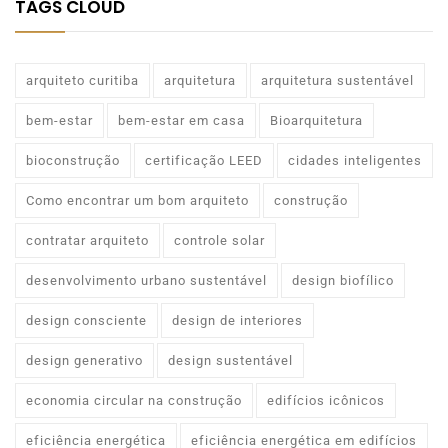
TAGS CLOUD
arquiteto curitiba
arquitetura
arquitetura sustentável
bem-estar
bem-estar em casa
Bioarquitetura
bioconstrução
certificação LEED
cidades inteligentes
Como encontrar um bom arquiteto
construção
contratar arquiteto
controle solar
desenvolvimento urbano sustentável
design biofílico
design consciente
design de interiores
design generativo
design sustentável
economia circular na construção
edifícios icônicos
eficiência energética
eficiência energética em edifícios