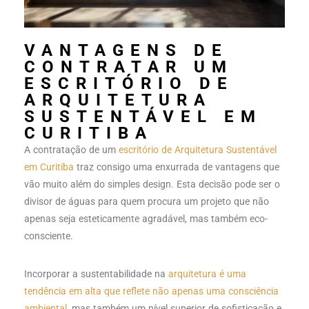
VANTAGENS DE
CONTRATAR UM
ESCRITÓRIO DE
ARQUITETURA
SUSTENTÁVEL EM
CURITIBA
A contratação de um
escritório de Arquitetura Sustentável
em Curitiba
traz consigo uma enxurrada de vantagens que
vão muito além do simples design. Esta decisão pode ser o
divisor de águas para quem procura um projeto que não
apenas seja esteticamente agradável, mas também eco-
consciente.
Incorporar a sustentabilidade na
arquitetura é uma
tendência em alta que reflete não apenas uma consciência
ambiental
, mas também um nível superior de sofisticação e