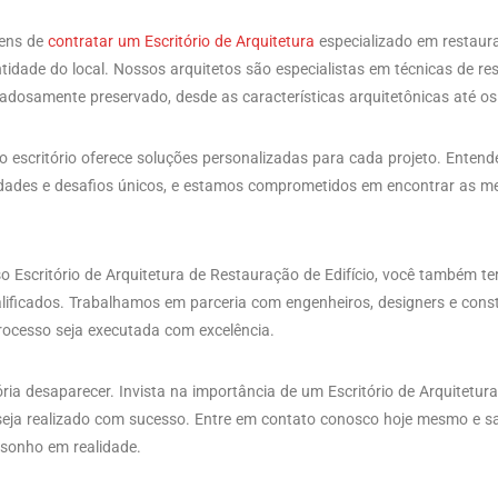
ens de
contratar um Escritório de Arquitetura
especializado em restaura
entidade do local. Nossos arquitetos são especialistas em técnicas de r
dadosamente preservado, desde as características arquitetônicas até os 
o escritório oferece soluções personalizadas para cada projeto. Enten
idades e desafios únicos, e estamos comprometidos em encontrar as me
o Escritório de Arquitetura de Restauração de Edifício, você também t
alificados. Trabalhamos em parceria com engenheiros, designers e const
rocesso seja executada com excelência.
ória desaparecer. Invista na importância de um Escritório de Arquitetur
 seja realizado com sucesso. Entre em contato conosco hoje mesmo e 
 sonho em realidade.