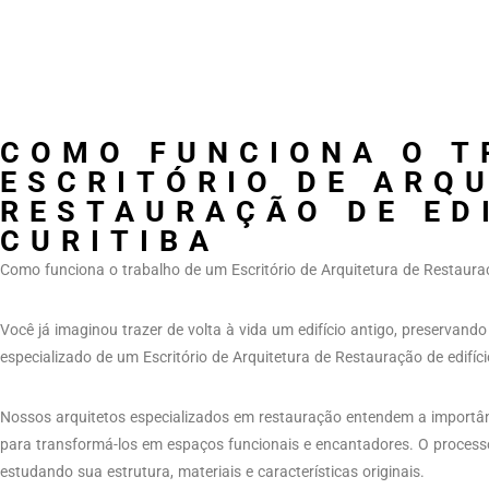
COMO FUNCIONA O T
ESCRITÓRIO DE ARQ
RESTAURAÇÃO DE ED
CURITIBA
Como funciona o trabalho de um Escritório de Arquitetura de Restauraç
Você já imaginou trazer de volta à vida um edifício antigo, preservando
especializado de um Escritório de Arquitetura de Restauração de edifício
Nossos arquitetos especializados em restauração entendem a importânc
para transformá-los em espaços funcionais e encantadores. O process
estudando sua estrutura, materiais e características originais.