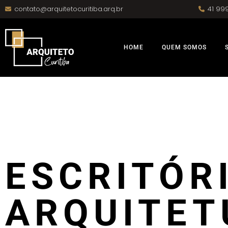
contato@arquitetocuritiba.arq.br
41 99
HOME
QUEM SOMOS
ESCRITÓR
ARQUITET