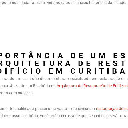
odemos ajudar a trazer vida nova aos edifícios históricos da cidade.
PORTÂNCIA DE UM E
RQUITETURA DE RES
DIFÍCIO EM CURITIBA
curando um escritório de arquitetura especializado em restauração de ed
mportância de um Escritório de
Arquitetura de Restauração de Edifício 
izado com sucesso.
tamente qualificada possui uma vasta experiência em
restauração de edi
olher nosso escritório, você terá a certeza de que seu edifício será tra