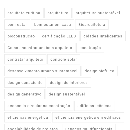
arquiteto curitiba
arquitetura
arquitetura sustentável
bem-estar
bem-estar em casa
Bioarquitetura
bioconstrução
certificação LEED
cidades inteligentes
Como encontrar um bom arquiteto
construção
contratar arquiteto
controle solar
desenvolvimento urbano sustentável
design biofílico
design consciente
design de interiores
design generativo
design sustentável
economia circular na construção
edifícios icônicos
eficiência energética
eficiência energética em edifícios
escalabilidade de projetos
Espaços multifuncionais