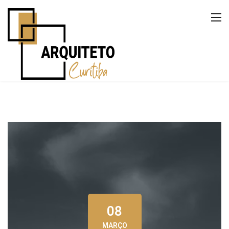
08
MARÇO