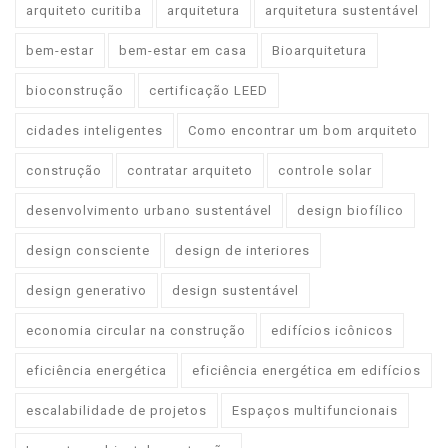
arquiteto curitiba
arquitetura
arquitetura sustentável
bem-estar
bem-estar em casa
Bioarquitetura
bioconstrução
certificação LEED
cidades inteligentes
Como encontrar um bom arquiteto
construção
contratar arquiteto
controle solar
desenvolvimento urbano sustentável
design biofílico
design consciente
design de interiores
design generativo
design sustentável
economia circular na construção
edifícios icônicos
eficiência energética
eficiência energética em edifícios
escalabilidade de projetos
Espaços multifuncionais