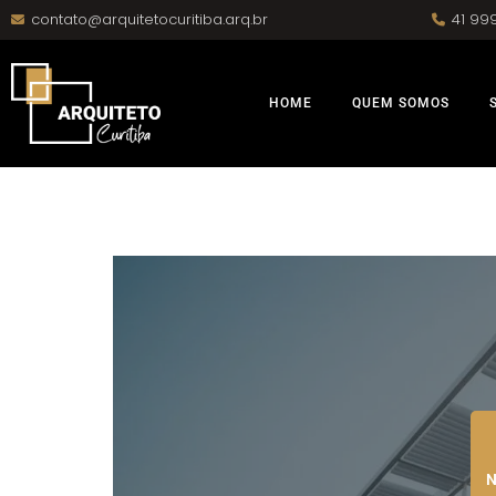
contato@arquitetocuritiba.arq.br
41 99
HOME
QUEM SOMOS