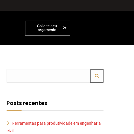
Solicite seu
orçamento
Posts recentes
Ferramentas para produtividade em engenharia
civil