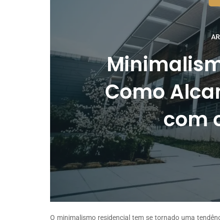
AR
Minimalism
Como Alca
com 
O minimalismo residencial tem se tornado uma tendên