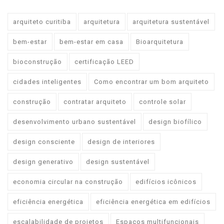
arquiteto curitiba
arquitetura
arquitetura sustentável
bem-estar
bem-estar em casa
Bioarquitetura
bioconstrução
certificação LEED
cidades inteligentes
Como encontrar um bom arquiteto
construção
contratar arquiteto
controle solar
desenvolvimento urbano sustentável
design biofílico
design consciente
design de interiores
design generativo
design sustentável
economia circular na construção
edifícios icônicos
eficiência energética
eficiência energética em edifícios
escalabilidade de projetos
Espaços multifuncionais