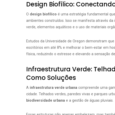
Design Biofílico: Conectand
O
design biofílico
é uma estratégia fundamental qu
ambientes construídos. Isso se manifesta através da i
verde, elementos aquáticos e o uso de materiais orgâ
Estudos da Universidade de Oregon demonstram que o
escritórios em até 8% e melhorar o bem-estar em hos
física, reduzindo o estresse e elevando a sensação d
Infraestrutura Verde: Telha
Como Soluções
A
infraestrutura verde urbana
compreende uma gama 
cidade. Telhados verdes, paredes vivas e parques ur
biodiversidade urbana
e a gestão de águas pluviais.
Essas estruturas não apenas embelezam, mas também 