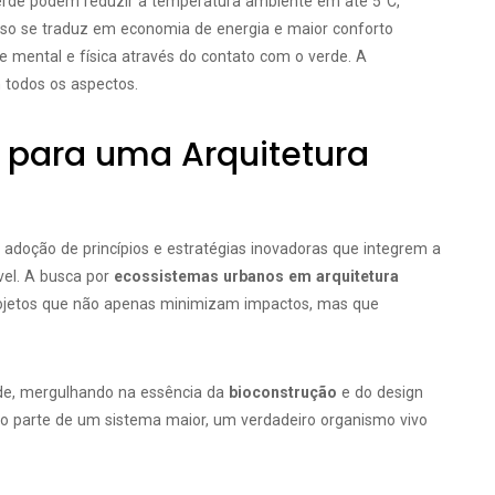
erde podem reduzir a temperatura ambiente em até 5°C,
so se traduz em economia de energia e maior conforto
 mental e física através do contato com o verde. A
 todos os aspectos.
as para uma Arquitetura
a adoção de princípios e estratégias inovadoras que integrem a
vel. A busca por
ecossistemas urbanos em arquitetura
ojetos que não apenas minimizam impactos, mas que
rde, mergulhando na essência da
bioconstrução
e do design
omo parte de um sistema maior, um verdadeiro organismo vivo