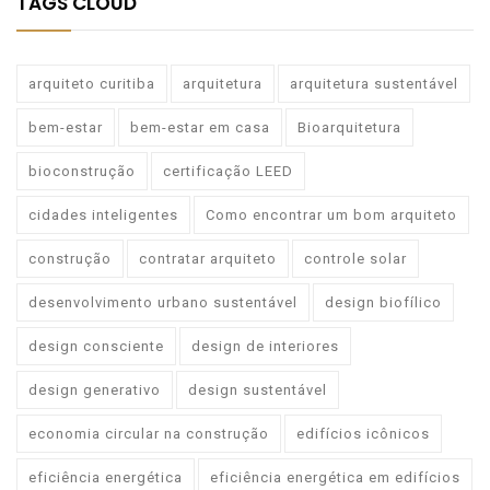
TAGS CLOUD
arquiteto curitiba
arquitetura
arquitetura sustentável
bem-estar
bem-estar em casa
Bioarquitetura
bioconstrução
certificação LEED
cidades inteligentes
Como encontrar um bom arquiteto
construção
contratar arquiteto
controle solar
desenvolvimento urbano sustentável
design biofílico
design consciente
design de interiores
design generativo
design sustentável
economia circular na construção
edifícios icônicos
eficiência energética
eficiência energética em edifícios