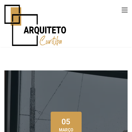
05
MARÇO