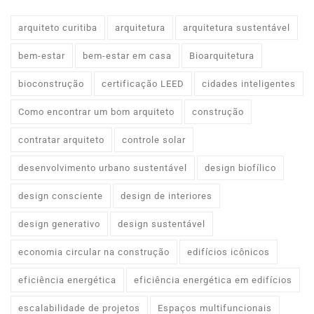
arquiteto curitiba
arquitetura
arquitetura sustentável
bem-estar
bem-estar em casa
Bioarquitetura
bioconstrução
certificação LEED
cidades inteligentes
Como encontrar um bom arquiteto
construção
contratar arquiteto
controle solar
desenvolvimento urbano sustentável
design biofílico
design consciente
design de interiores
design generativo
design sustentável
economia circular na construção
edifícios icônicos
eficiência energética
eficiência energética em edifícios
escalabilidade de projetos
Espaços multifuncionais