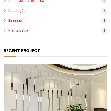
Construção e Reforma
6
Decoração
8
Iluminação
1
Planta Baixa
1
RECENT PROJECT