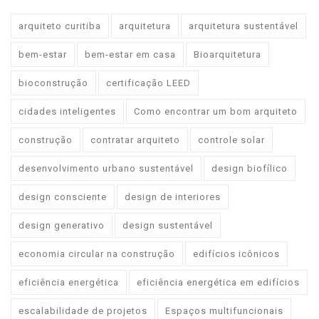
arquiteto curitiba
arquitetura
arquitetura sustentável
bem-estar
bem-estar em casa
Bioarquitetura
bioconstrução
certificação LEED
cidades inteligentes
Como encontrar um bom arquiteto
construção
contratar arquiteto
controle solar
desenvolvimento urbano sustentável
design biofílico
design consciente
design de interiores
design generativo
design sustentável
economia circular na construção
edifícios icônicos
eficiência energética
eficiência energética em edifícios
escalabilidade de projetos
Espaços multifuncionais